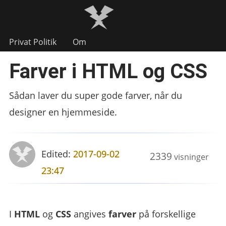
Privat Politik
Om
Farver i HTML og CSS
Sådan laver du super gode farver, når du
designer en hjemmeside.
Edited:
2017-09-02
2339
visninger
23:47
I
HTML
og
CSS
angives
farver
på forskellige