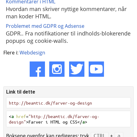
Kommentarer i HTML
Hvordan man skriver nyttige kommentarer, når
man koder HTML.
Problemet med GDPR og Adsense
GDPR.. Fra notifikationer til indholds-blokerende
popups og cookie-walls.
Flere i:
Webdesign
Link til dette
http://beamtic.dk/farver-og-design
<
a
href
=
"http://beamtic.dk/farver-og-
design"
>Farver i HTML og CSS</
a
>
Boksene ovenfor kan redigeres; tryk
+
CTRL
a