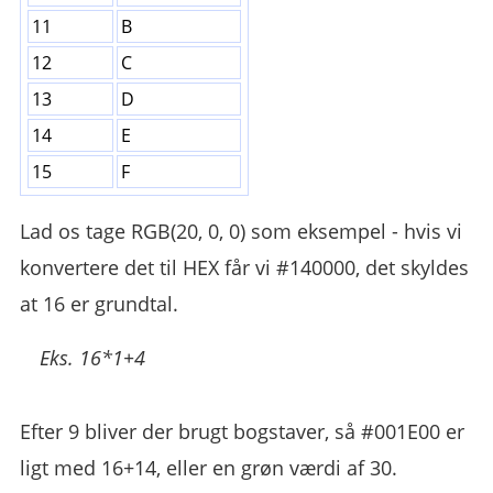
11
B
12
C
13
D
14
E
15
F
Lad os tage RGB(20, 0, 0) som eksempel - hvis vi
konvertere det til HEX får vi #140000, det skyldes
at 16 er grundtal.
Eks.
16*1+4
Efter 9 bliver der brugt bogstaver, så #001E00 er
ligt med 16+14, eller en grøn værdi af 30.