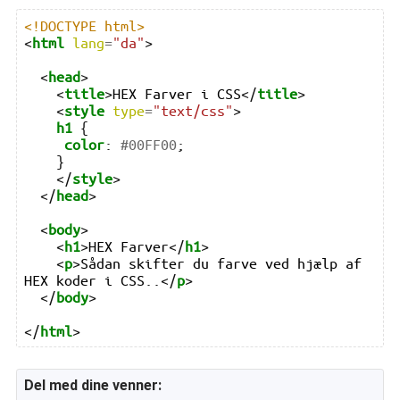
<!DOCTYPE html>
<
html
lang
=
"da"
>
<
head
>
<
title
>
HEX Farver i CSS
</
title
>
<
style
type
=
"text/css"
>
h1
{
color
:
#00FF00
;
}
</
style
>
</
head
>
<
body
>
<
h1
>
HEX Farver
</
h1
>
<
p
>
Sådan skifter du farve ved hjælp af 
HEX koder i CSS..
</
p
>
</
body
>
</
html
>
Del med dine venner: