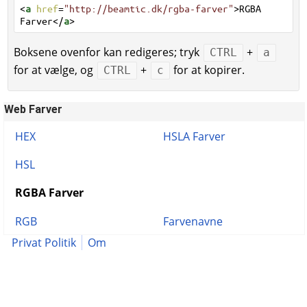
<
a
href
=
"http://beamtic.dk/rgba-farver"
>RGBA
Farver</
a
>
Boksene ovenfor kan redigeres; tryk
+
CTRL
a
for at vælge, og
+
for at kopirer.
CTRL
c
Web Farver
HEX
HSLA Farver
HSL
RGBA Farver
RGB
Farvenavne
Privat Politik
Om