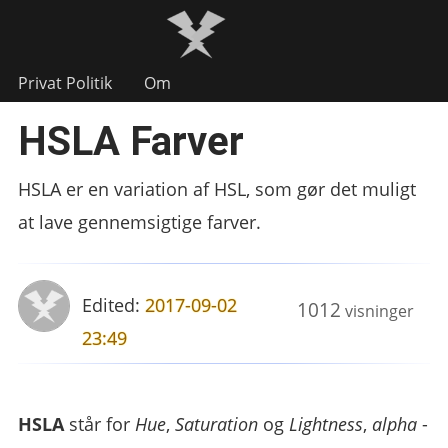
Privat Politik
Om
HSLA Farver
HSLA er en variation af HSL, som gør det muligt
at lave gennemsigtige farver.
Edited:
2017-09-02
1012
visninger
23:49
HSLA
står for
Hue
,
Saturation
og
Lightness
,
alpha
-