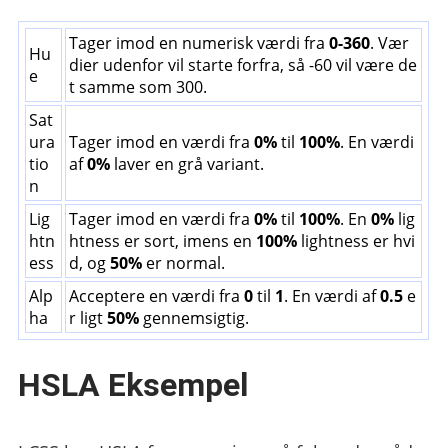
Tager imod en numerisk værdi fra
0-360
. Vær
Hu
dier udenfor vil starte forfra, så -60 vil være de
e
t samme som 300.
Sat
ura
Tager imod en værdi fra
0%
til
100%
. En værdi
tio
af
0%
laver en grå variant.
n
Lig
Tager imod en værdi fra
0%
til
100%
. En
0%
lig
htn
htness er sort, imens en
100%
lightness er hvi
ess
d, og
50%
er normal.
Alp
Acceptere en værdi fra
0
til
1
. En værdi af
0.5
e
ha
r ligt
50%
gennemsigtig.
HSLA Eksempel