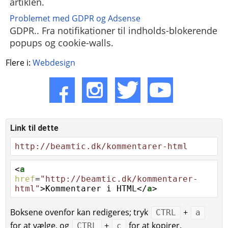
artiklen.
Problemet med GDPR og Adsense
GDPR.. Fra notifikationer til indholds-blokerende
popups og cookie-walls.
Flere i:
Webdesign
Link til dette
http://beamtic.dk/kommentarer-html
<
a
href
=
"http://beamtic.dk/kommentarer-
html"
>Kommentarer i HTML</
a
>
Boksene ovenfor kan redigeres; tryk
+
CTRL
a
for at vælge, og
+
for at kopirer.
CTRL
c