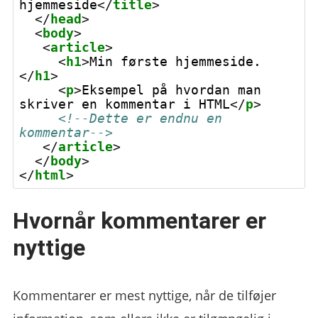
hjemmeside
</
title
>
</
head
>
<
body
>
<
article
>
<
h1
>
Min første hjemmeside.
</
h1
>
<
p
>
Eksempel på hvordan man 
skriver en kommentar i HTML
</
p
>
<!--Dette er endnu en 
kommentar-->
</
article
>
</
body
>
</
html
>
Hvornår kommentarer er
nyttige
Kommentarer er mest nyttige, når de tilføjer