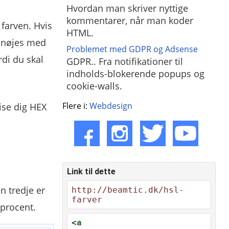
Hvordan man skriver nyttige
kommentarer, når man koder
 farven. Hvis
HTML.
L nøjes med
Problemet med GDPR og Adsense
rdi du skal
GDPR.. Fra notifikationer til
indholds-blokerende popups og
cookie-walls.
Flere i:
Webdesign
ise dig HEX
Link til dette
en tredje er
http://beamtic.dk/hsl-
farver
 procent.
<
a