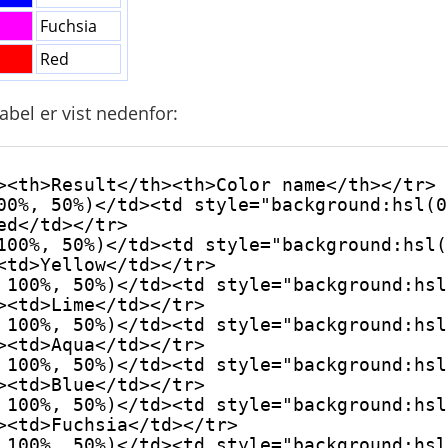
Fuchsia
Red
abel er vist nedenfor:
ed</td></tr>

<td>Yellow</td></tr>

><td>Lime</td></tr>

><td>Aqua</td></tr>

><td>Blue</td></tr>

><td>Fuchsia</td></tr>
