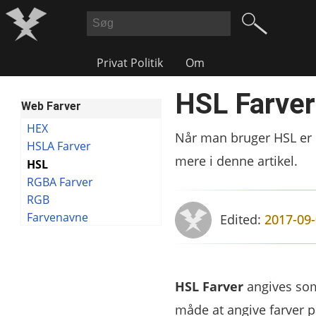
Privat Politik
Om
HSL Farver
Web Farver
HEX
Når man bruger HSL er 
HSLA Farver
mere i denne artikel.
HSL
RGBA Farver
RGB
Farvenavne
Edited:
2017-09-
HSL Farver
angives s
måde at angive farver p