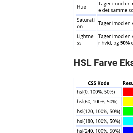
Tager imod en 
Hue
e det samme s
Saturati
Tager imod en 
on
Lightne
Tager imod en 
ss
r hvid, og
50%
e
HSL Farve Ek
CSS Kode
Resu
hsl(0, 100%, 50%)
hsl(60, 100%, 50%)
hsl(120, 100%, 50%)
hsl(180, 100%, 50%)
hsl(240, 100%, 50%)