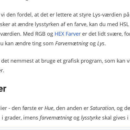
i den fordel, at det er lettere at styre Lys-værdien på
sker at ændre lysstyrken af en farve, kan du med HS
) værdien. Med RGB og
HEX Farver
er det lidt svære, fo
 du kan ændre ting som
Farvemætning
og
Lys
.
r det nemmest at bruge et grafisk program, som kan v
r.
er
er - den første er
Hue
, den anden er
Saturation
, og d
s i grader, imens
farvemætning
og
lysstyrke
skal gives i