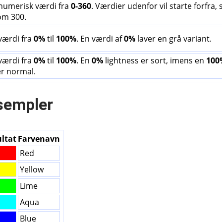
numerisk værdi fra
0-360
. Værdier udenfor vil starte forfra, 
om 300.
værdi fra
0%
til
100%
. En værdi af
0%
laver en grå variant.
værdi fra
0%
til
100%
. En
0%
lightness er sort, imens en
100
r normal.
sempler
ltat
Farvenavn
Red
Yellow
Lime
Aqua
Blue