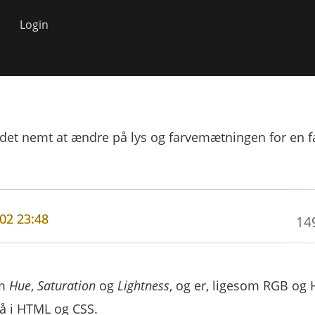
Login
det nemt at ændre på lys og farvemætningen for en f
02 23:48
14
om
Hue
,
Saturation
og
Lightness
, og er, ligesom RGB og 
å i HTML og CSS.