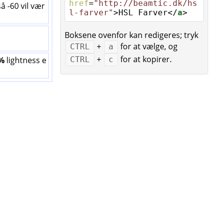
href
=
"http://beamtic.dk/hs
så -60 vil vær
l-farver"
>HSL Farver</
a
>
Boksene ovenfor kan redigeres; tryk
+
for at vælge, og
CTRL
a
+
for at kopirer.
%
lightness e
CTRL
c