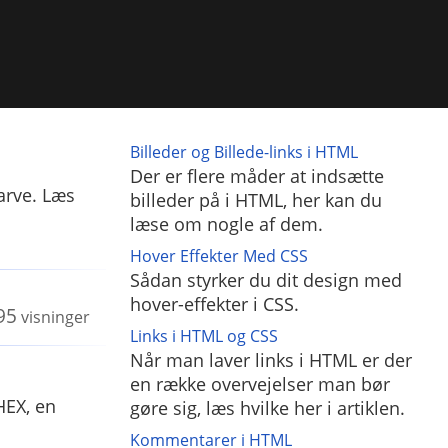
Billeder og Billede-links i HTML
Der er flere måder at indsætte
arve. Læs
billeder på i HTML, her kan du
læse om nogle af dem.
Hover Effekter Med CSS
Sådan styrker du dit design med
hover-effekter i CSS.
95
visninger
Links i HTML og CSS
Når man laver links i HTML er der
en række overvejelser man bør
HEX, en
gøre sig, læs hvilke her i artiklen.
Kommentarer i HTML