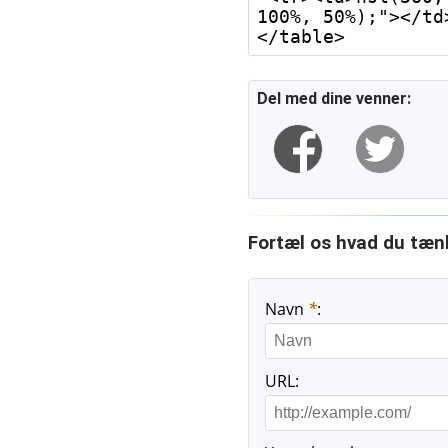
100%, 50%);"></td
Del med dine venner:
Fortæl os hvad du tæn
Navn
*
:
URL: