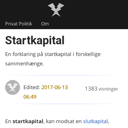
Privat Politik
Om
Startkapital
En forklaring på startkapital i forskellige
sammenhænge.
Edited:
2017-06-13
1383
visninger
06:49
En
startkapital
, kan modsat en
slutkapital
,