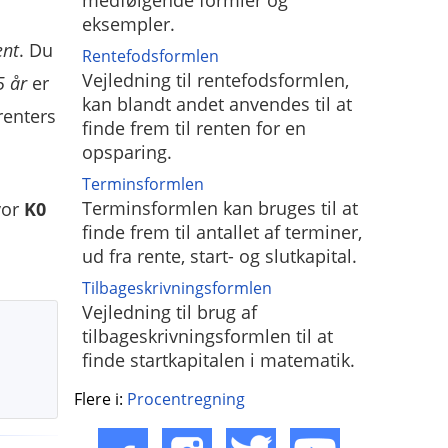
medfølgende formler og
eksempler.
ent
. Du
Rentefodsformlen
Vejledning til rentefodsformlen,
5 år
er
kan blandt andet anvendes til at
renters
finde frem til renten for en
opsparing.
Terminsformlen
Terminsformlen kan bruges til at
vor
K0
finde frem til antallet af terminer,
ud fra rente, start- og slutkapital.
Tilbageskrivningsformlen
Vejledning til brug af
tilbageskrivningsformlen til at
finde startkapitalen i matematik.
Flere i:
Procentregning