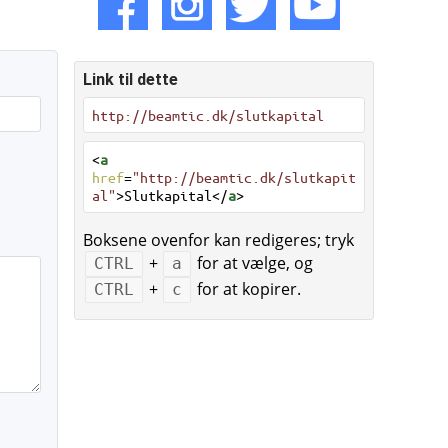
Link til dette
http://beamtic.dk/slutkapital
<
a
href
=
"http://beamtic.dk/slutkapit
al"
>Slutkapital</
a
>
Boksene ovenfor kan redigeres; tryk
+
for at vælge, og
CTRL
a
+
for at kopirer.
CTRL
c