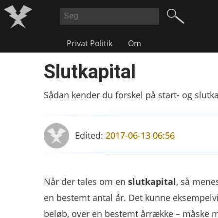
Privat Politik
Om
Slutkapital
Sådan kender du forskel på start- og slutka
Edited:
2017-06-13 06:56
Når der tales om en
slutkapital
, så menes
en bestemt antal år. Det kunne eksempelvi
beløb, over en bestemt årrække – måske me