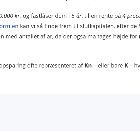
0.000 kr.
og fastlåser dem i
5 år
, til en rente på
4 proc
formlen
kan vi så finde frem til slutkapitalen, efter de
en med antallet af år, da der også må tages højde for 
 opsparing ofte repræsenteret af
Kn
– eller bare
K
– h