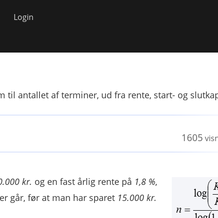
Login
il antallet af terminer, ud fra rente, start- og slutkap
1605
vis
0.000 kr.
og en fast årlig rente på
1,8 %
,
der går, før at man har sparet
15.000 kr.