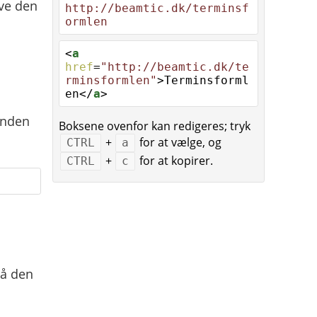
ive den
http://beamtic.dk/terminsf
ormlen
<
a
href
=
"http://beamtic.dk/te
rminsformlen"
>Terminsforml
en</
a
>
anden
Boksene ovenfor kan redigeres; tryk
+
for at vælge, og
CTRL
a
+
for at kopirer.
CTRL
c
på den