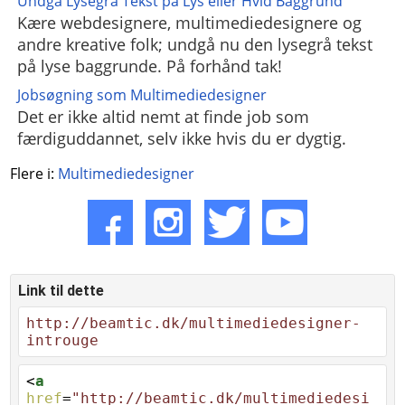
Undgå Lysegrå Tekst på Lys eller Hvid Baggrund
Kære webdesignere, multimediedesignere og
andre kreative folk; undgå nu den lysegrå tekst
på lyse baggrunde. På forhånd tak!
Jobsøgning som Multimediedesigner
Det er ikke altid nemt at finde job som
færdiguddannet, selv ikke hvis du er dygtig.
Flere i:
Multimediedesigner
Link til dette
http://beamtic.dk/multimediedesigner-
introuge
<
a
href
=
"http://beamtic.dk/multimediedesi