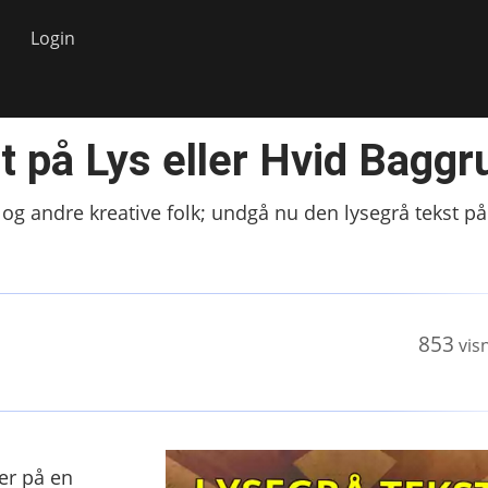
Login
 på Lys eller Hvid Baggr
 andre kreative folk; undgå nu den lysegrå tekst på
853
vis
der på en