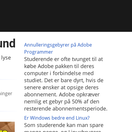
und
Annulleringsgebyrer på Adobe
Programmer
 lyse
Studerende er ofte tvunget til at
købe Adobe pakken til deres
computer i forbindelse med
studiet. Det er bare dyrt, hvis de
senere ønsker at opsige deres
ninger
abonnement. Adobe opkræver
nemlig et gebyr på 50% af den
resterende abonnementsperiode.
Er Windows bedre end Linux?
Som studerende kan man spare