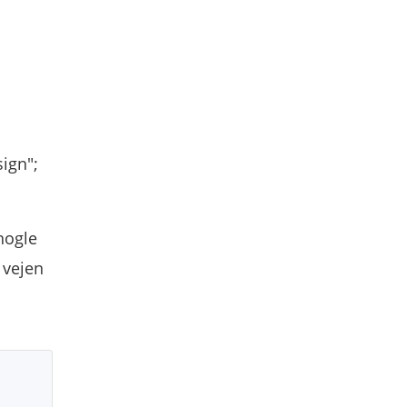
sign";
 nogle
 vejen