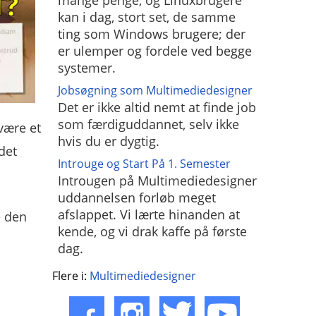
mange penge, og Linuxbrugere
kan i dag, stort set, de samme
ting som Windows brugere; der
er ulemper og fordele ved begge
systemer.
Jobsøgning som Multimediedesigner
Det er ikke altid nemt at finde job
som færdiguddannet, selv ikke
 være et
hvis du er dygtig.
det
Introuge og Start På 1. Semester
Introugen på Multimediedesigner
uddannelsen forløb meget
afslappet. Vi lærte hinanden at
e den
kende, og vi drak kaffe på første
dag.
Flere i:
Multimediedesigner