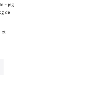
e – jeg
 og de
 et