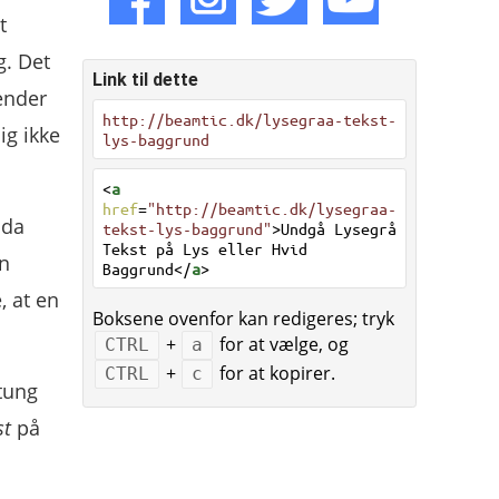
t
g. Det
Link til dette
ender
http://beamtic.dk/lysegraa-tekst-
ig ikke
lys-baggrund
<
a
href
=
"http://beamtic.dk/lysegraa-
dda
tekst-lys-baggrund"
>Undgå Lysegrå
Tekst på Lys eller Hvid
en
Baggrund</
a
>
 at en
Boksene ovenfor kan redigeres; tryk
+
for at vælge, og
CTRL
a
+
for at kopirer.
CTRL
c
tung
st
på