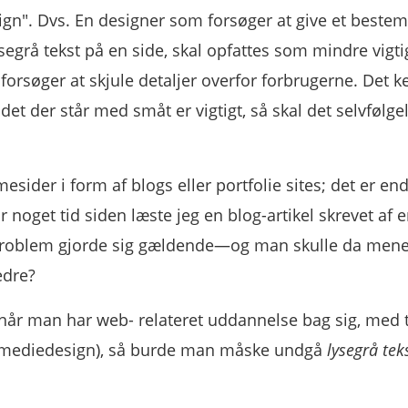
ign". Dvs. En designer som forsøger at give et bestem
segrå tekst på en side, skal opfattes som mindre vigti
forsøger at skjule detaljer overfor forbrugerne. Det k
 det der står med småt er vigtigt, så skal det selvfølgel
sider i form af blogs eller portfolie sites; det er en
r noget tid siden læste jeg en blog-artikel skrevet af 
problem gjorde sig gældende—og man skulle da mene,
edre?
 når man har web- relateret uddannelse bag sig, med 
timediedesign), så burde man måske undgå
lysegrå tek