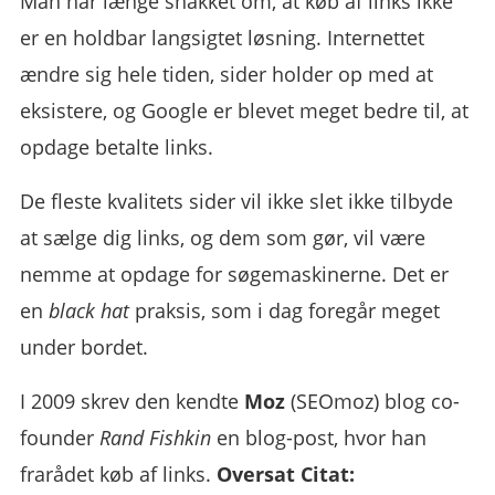
Man har længe snakket om, at køb af links ikke
er en holdbar langsigtet løsning. Internettet
ændre sig hele tiden, sider holder op med at
eksistere, og Google er blevet meget bedre til, at
opdage betalte links.
De fleste kvalitets sider vil ikke slet ikke tilbyde
at sælge dig links, og dem som gør, vil være
nemme at opdage for søgemaskinerne. Det er
en
black hat
praksis, som i dag foregår meget
under bordet.
I 2009 skrev den kendte
Moz
(SEOmoz) blog co-
founder
Rand Fishkin
en blog-post, hvor han
frarådet køb af links.
Oversat Citat: