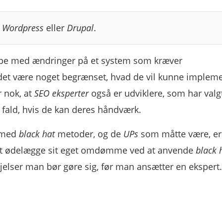
e
Wordpress
eller
Drupal
.
pe med ændringer på et system som kræver
et være noget begrænset, hvad de vil kunne implem
r nok, at
SEO eksperter
også er udviklere, som har valgt
rt fald, hvis de kan deres håndværk.
 med
black hat
metoder, og de
UPs
som måtte være, e
em at ødelægge sit eget omdømme ved at anvende
black 
jelser man bør gøre sig, før man ansætter en ekspert.