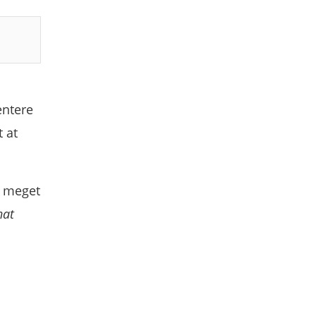
entere
 at
r meget
hat