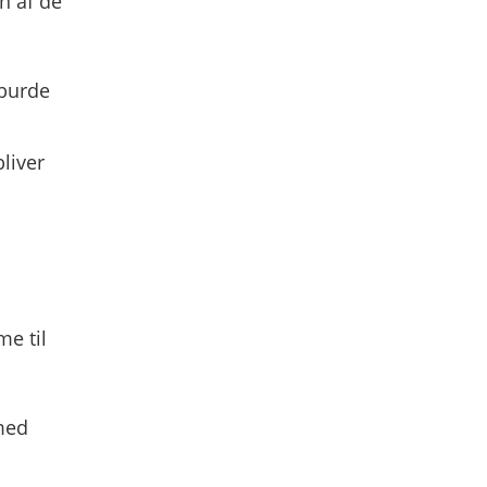
en af de
 burde
liver
me til
med