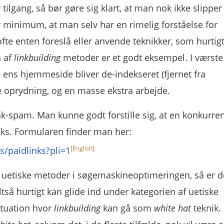
t
tilgang, så bør gøre sig klart, at man nok ikke slipper 
 minimum, at man selv har en rimelig forståelse for
ofte enten foreslå eller anvende teknikker, som hurtig
 af
linkbuilding
metoder er et godt eksempel. I værste
le ens hjemmeside bliver de-indekseret (fjernet fra
 oprydning, og en masse ekstra arbejde.
ink-spam. Man kunne godt forstille sig, at en konkurre
nks. Formularen finder man her:
/paidlinks?pli=1
tes uetiske metoder i søgemaskineoptimeringen, så er d
tså hurtigt kan glide ind under kategorien af uetiske
ituation hvor
linkbuilding
kan gå som
white hat
teknik.