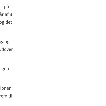
— på
r af 3
 og det
dgang
rudover
nogen
tioner
rem til