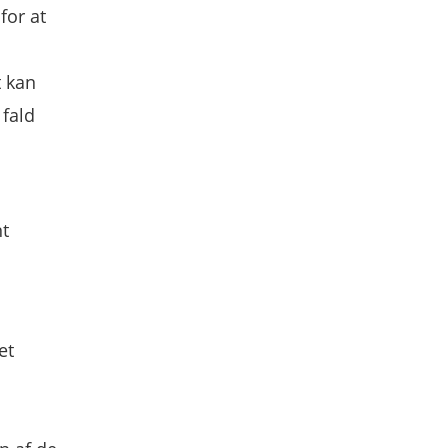
for at
t kan
 fald
nt
et