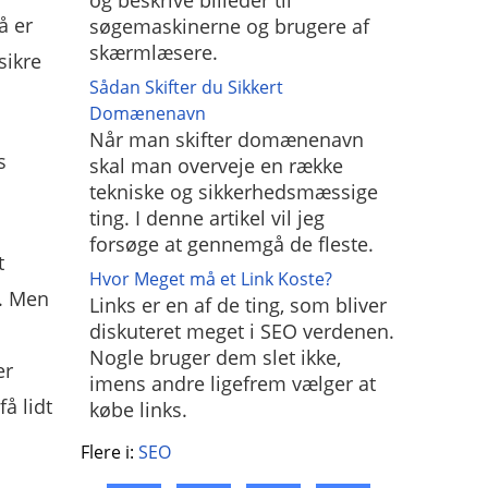
og beskrive billeder til
å er
søgemaskinerne og brugere af
skærmlæsere.
sikre
Sådan Skifter du Sikkert
Domænenavn
Når man skifter domænenavn
s
skal man overveje en række
tekniske og sikkerhedsmæssige
ting. I denne artikel vil jeg
forsøge at gennemgå de fleste.
t
Hvor Meget må et Link Koste?
. Men
Links er en af de ting, som bliver
diskuteret meget i SEO verdenen.
Nogle bruger dem slet ikke,
er
imens andre ligefrem vælger at
å lidt
købe links.
Flere i:
SEO