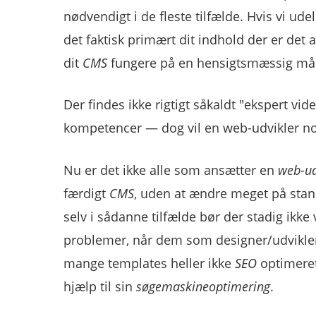
nødvendigt i de fleste tilfælde. Hvis vi u
det faktisk primært dit indhold der er det 
dit
CMS
fungere på en hensigtsmæssig må
Der findes ikke rigtigt såkaldt "ekspert vid
kompetencer — dog vil en web-udvikler nok
Nu er det ikke alle som ansætter en
web-ud
færdigt
CMS
, uden at ændre meget på sta
selv i sådanne tilfælde bør der stadig ikke
problemer, når dem som designer/udvikler 
mange templates heller ikke
SEO
optimeret,
hjælp til sin
søgemaskineoptimering
.