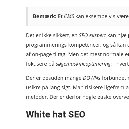
Bemærk:
Et
CMS
kan eksempelvis vær
Det er ikke sikkert, en
SEO ekspert
kan hjæl
programmerings kompetencer, og så kan d
af on-page tiltag. Men det mest normale e
fokusere på
søgemaskineoptimering
; i hve
Der er desuden mange
DOWNs
forbundet
usikre på lang sigt. Man risikere ligefr
metoder. Der er derfor nogle etiske overve
White hat SEO