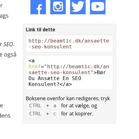
r
lags
Link til dette
http://beamtic.dk/ansaette
or
SEO
.
-seo-konsulent
de også
<
a
href
=
"http://beamtic.dk/an
saette-seo-konsulent"
>Bør
Du Ansætte En SEO
Konsulent?</
a
>
Boksene ovenfor kan redigeres; tryk
ve
+
for at vælge, og
CTRL
a
+
for at kopirer.
CTRL
c
dens