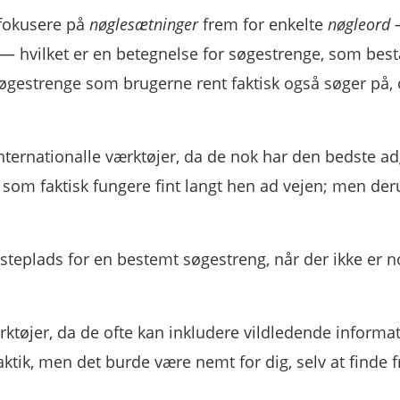
 fokusere på
nøglesætninger
frem for enkelte
nøgleord
— hvilket er en betegnelse for søgestrenge, som bestå
de søgestrenge som brugerne rent faktisk også søger på,
l internationalle værktøjer, da de nok har den bedste a
r, som faktisk fungere fint langt hen ad vejen; men de
rsteplads for en bestemt søgestreng, når der ikke er 
ærktøjer, da de ofte kan inkludere vildledende informa
tik, men det burde være nemt for dig, selv at finde f