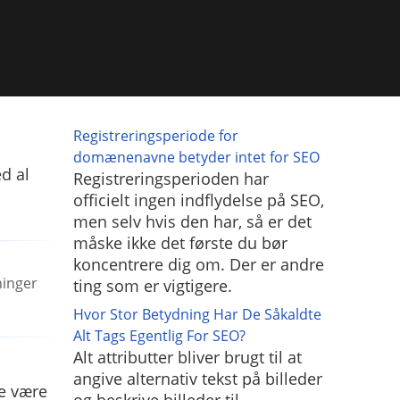
Registreringsperiode for
domænenavne betyder intet for SEO
d al
Registreringsperioden har
officielt ingen indflydelse på SEO,
men selv hvis den har, så er det
måske ikke det første du bør
koncentrere dig om. Der er andre
ninger
ting som er vigtigere.
Hvor Stor Betydning Har De Såkaldte
Alt Tags Egentlig For SEO?
Alt attributter bliver brugt til at
angive alternativ tekst på billeder
ke være