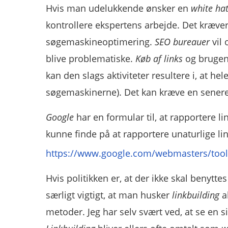
Hvis man udelukkende ønsker en
white ha
kontrollere ekspertens arbejde. Det kræver
søgemaskineoptimering.
SEO bureauer
vil 
blive problematiske.
Køb af links
og brugen
kan den slags aktiviteter resultere i, at he
søgemaskinerne). Det kan kræve en senere
Google
har en formular til, at rapportere l
kunne finde på at rapportere unaturlige li
https://www.google.com/webmasters/tools
Hvis politikken er, at der ikke skal benyt
særligt vigtigt, at man husker
linkbuilding
al
metoder. Jeg har selv svært ved, at se en s