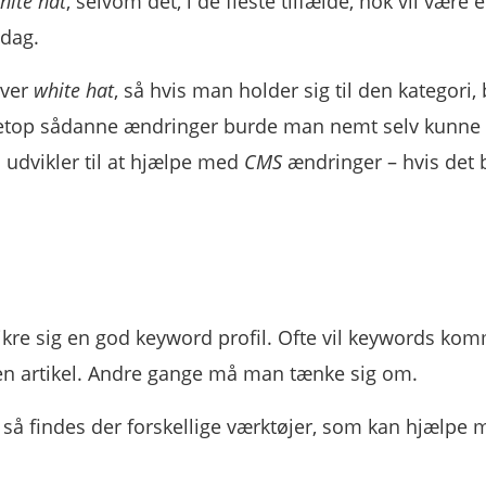
hite hat
, selvom det, i de fleste tilfælde, nok vil være 
dag.
aver
white hat
, så hvis man holder sig til den kategori,
 Netop sådanne ændringer burde man nemt selv kunne
 udvikler til at hjælpe med
CMS
ændringer – hvis det b
ikre sig en god keyword profil. Ofte vil keywords kom
r en artikel. Andre gange må man tænke sig om.
 så findes der forskellige værktøjer, som kan hjælpe 