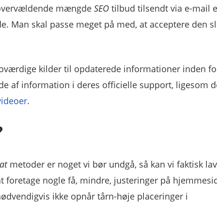
en overvældende mængde
SEO
tilbud tilsendt via e-mail e
de. Man skal passe meget på med, at acceptere den s
oværdige kilder til opdaterede informationer inden f
 af information i deres officielle support, ligesom 
ideoer
.
?
at
metoder er noget vi bør undgå, så kan vi faktisk la
at foretage nogle få, mindre, justeringer på hjemmesi
nødvendigvis ikke opnår tårn-høje placeringer i