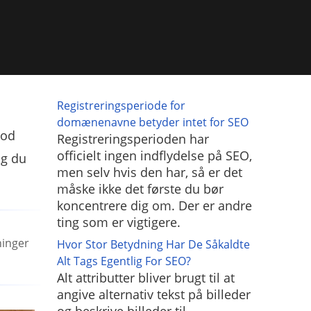
Registreringsperiode for
domænenavne betyder intet for SEO
god
Registreringsperioden har
officielt ingen indflydelse på SEO,
og du
men selv hvis den har, så er det
måske ikke det første du bør
koncentrere dig om. Der er andre
ting som er vigtigere.
ninger
Hvor Stor Betydning Har De Såkaldte
Alt Tags Egentlig For SEO?
Alt attributter bliver brugt til at
angive alternativ tekst på billeder