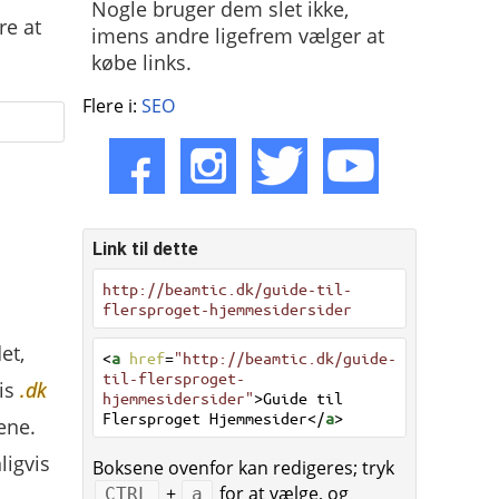
Nogle bruger dem slet ikke,
re at
imens andre ligefrem vælger at
købe links.
Flere i:
SEO
Link til dette
http://beamtic.dk/guide-til-
flersproget-hjemmesidersider
et,
<
a
href
=
"http://beamtic.dk/guide-
til-flersproget-
is
.dk
hjemmesidersider"
>Guide til
Flersproget Hjemmesider</
a
>
ene.
ligvis
Boksene ovenfor kan redigeres; tryk
+
for at vælge, og
CTRL
a