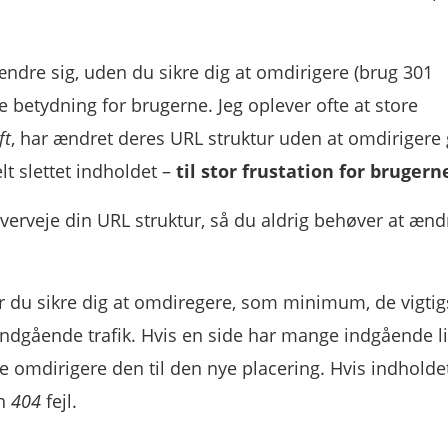
ændre sig, uden du sikre dig at omdirigere (brug 301
 betydning for brugerne. Jeg oplever ofte at store
ft
, har ændret deres URL struktur uden at omdirigere
t slettet indholdet –
til stor frustation for brugern
overveje din URL struktur, så du aldrig behøver at ænd
ør du sikre dig at omdiregere, som minimum, de vigtig
indgående trafik. Hvis en side har mange indgående li
omdirigere den til den nye placering. Hvis indholde
en
404
fejl.