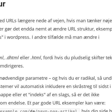
ur
d URLs længere nede af vejen, hvis man tænker nøje
mer gør det endda nemt at ændre URL struktur, eksemp
" i wordpress. I andre tilfælde må man ændre i
ml
,
.dhtml
eller
.html
, fordi hvis du pludselig skifter te
omdirigeres.
 unødvendige parametre – og hvis du er radikal, så und
temer vil automatisk inkludere en skråstreg til sidst i
e eller et "indeks" af en slags, så er det ikke
 som endelse. Et par gode URL eksempler kan være:
hvis din side h
example.com/
da
/navn-paa-artikel