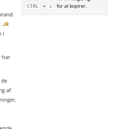
+
for at kopirer.
CTRL
c
brand.
t
.dk
 i
 har
 de
ng af
ninger,
gende