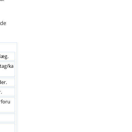
nde
dlæg.
tag/ka
der.
.
rforu