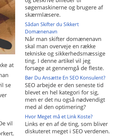
og beskrive billeder til
søgemaskinerne og brugere af
skærmlæsere.
Sådan Skifter du Sikkert
Domænenavn
Når man skifter domænenavn
skal man overveje en række
tekniske og sikkerhedsmæssige
ting. I denne artikel vil jeg
kke at
forsøge at gennemgå de fleste.
 man
Bør Du Ansætte En SEO Konsulent?
SEO arbejde er den seneste tid
il se
blevet en hel kategori for sig,
ver
men er det nu også nødvendigt
med al den optimering?
Hvor Meget må et Link Koste?
e vil
Links er en af de ting, som bliver
diskuteret meget i SEO verdenen.
rkert.