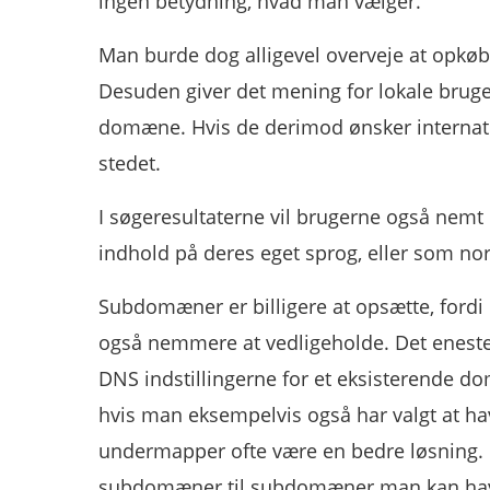
ingen betydning, hvad man vælger.
Man burde dog alligevel overveje at opkøb
Desuden giver det mening for lokale bruge
domæne. Hvis de derimod ønsker internati
stedet.
I søgeresultaterne vil brugerne også nem
indhold på deres eget sprog, eller som nor
Subdomæner er billigere at opsætte, fordi 
også nemmere at vedligeholde. Det eneste d
DNS indstillingerne for et eksisterende
hvis man eksempelvis også har valgt at h
undermapper ofte være en bedre løsning. 
subdomæner til subdomæner man kan have. 