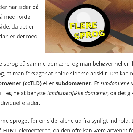
der har sider på
å med fordel
ide, da det er
rdan er det med
flere sprog på samme domæne, og man behøver heller i
og, at man forsøger at holde siderne adskilt. Det kan
domæner (ccTLD)
eller
subdomæner
. Et
subdomæne
v
vil jeg helst benytte
landespecifikke domæner
, da det gi
ndividuelle sider.
e sproget for en side, alene ud fra synligt indhold. D
å HTML elementerne, da den ofte kan være anvendt fo