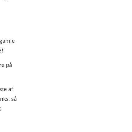
 gamle
e!
re på
ste af
nks, så
t