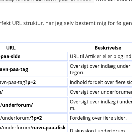
erfekt URL struktur, har jeg selv bestemt mig for følge
URL
Beskrivelse
paa-side
URL til Artikler eller blog in
Oversigt over indlæg under 
avn-paa-tag
tegori.
avn-paa-tag
?p=2
Indhold fordelt over flere si
m/
Oversigt over underforumer
Oversigt over indlæg i unde
/
underforum/
m.
/underforum/
?p=2
Fordeling over flere sider.
m/underforum/
navn-paa-disk
Diskussion i underforum.