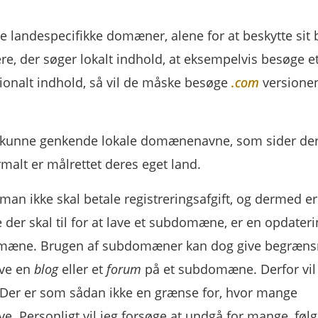
e landespecifikke domæner, alene for at beskytte sit 
re, der søger lokalt indhold, at eksempelvis besøge e
onalt indhold, så vil de måske besøge
.com
versionen
t kunne genkende lokale domænenavne, som sider der
malt er målrettet deres eget land.
man ikke skal betale registreringsafgift, og dermed er
er skal til for at lave et subdomæne, er en opdateri
 domæne. Brugen af subdomæner kan dog give begræns
ave en
blog
eller et
forum
på et subdomæne. Derfor vil
Der er som sådan ikke en grænse for, hvor mange
Personligt vil jeg forsøge at undgå for mange, føl