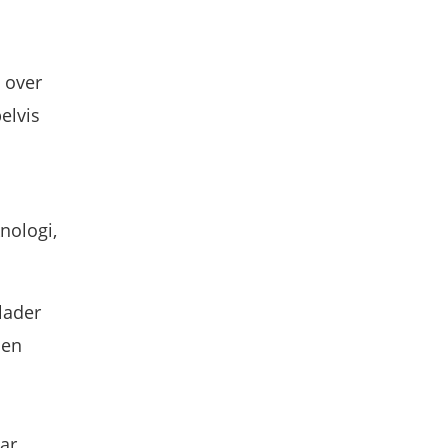
 over
elvis
knologi,
lader
 en
ar