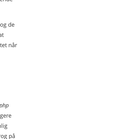
 og de
at
tet når
.php
igere
lig
prog på