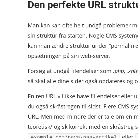
Den perfekte URL strukt
Man kan kan ofte helt undgå problemer me
sin struktur fra starten. Nogle CMS syste
kan man ændre struktur under "permalinks
opsætningen på sin web-server.
Forsøg at undgå filendelser som
.php
,
.xht
så skal alle dine sider også opdateres og 
En ren URL vil ikke have fil endelser eller
du også skråstregen til sidst. Flere CMS sys
URL. Men med mindre der er tale om en mapp
teoretisk/logisk korrekt med en skråstreg
eller
example.com/navn-paa-artikel