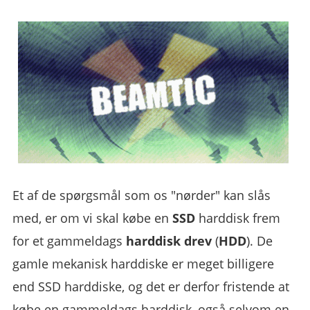
Et af de spørgsmål som os "nørder" kan slås
med, er om vi skal købe en
SSD
harddisk frem
for et gammeldags
harddisk drev
(
HDD
). De
gamle mekanisk harddiske er meget billigere
end SSD harddiske, og det er derfor fristende at
købe en gammeldags harddisk, også selvom en