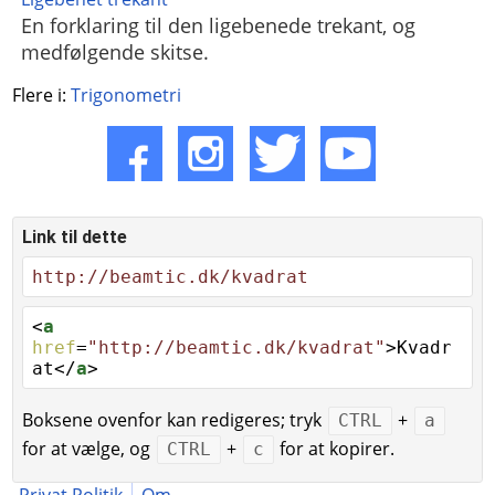
En forklaring til den ligebenede trekant, og
medfølgende skitse.
Flere i:
Trigonometri
Link til dette
http://beamtic.dk/kvadrat
<
a
href
=
"http://beamtic.dk/kvadrat"
>Kvadr
at</
a
>
Boksene ovenfor kan redigeres; tryk
+
CTRL
a
for at vælge, og
+
for at kopirer.
CTRL
c