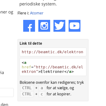
periodiske system.
oner og
Flere i:
Atomer
Link til dette
http://beamtic.dk/elektron
<
a
href
=
"http://beamtic.dk/el
ektron"
>Elektroner</
a
>
ia
Boksene ovenfor kan redigeres; tryk
+
for at vælge, og
CTRL
a
+
for at kopirer.
CTRL
c
i den