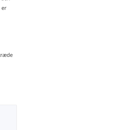
 er
ptræde