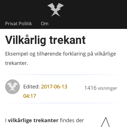
Privat Politik
Om
Vilkårlig trekant
Eksempel og tilhørende forklaring på vilkårlige
trekanter.
Edited:
2017-06-13
1416
visninger
04:17
I
vilkårlige trekanter
findes der