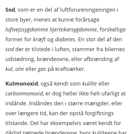
Sod
, som er en del af luftforureningeningen i
store byer, menes at kunne forårsage
luftvejssygdomme
hjertekarsygdomme
, forskellige
former for
kræft
og
diabetes
. En stor del af den
sod
der er tilstede i luften, stammer fra bilernes
udstødning, brændeovne, eller afbrænding af
kul
,
olie
eller
gas
på kraftværker.
Kulmonoxid
, også kendt som
kulilte
eller
carbonmonoxid
, er dog heller ikke helt ufarligt at
indånde. Indåndes den i større mængder, eller
over længere tid, kan der opstå forgiftnings
tilstande. Det har eksempelvis været kendt for
dårligt tætnede brændeovne, hvor kulilteene har