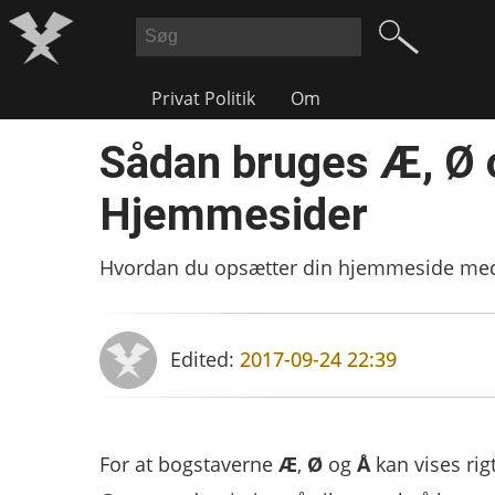
Privat Politik
Om
Sådan bruges Æ, Ø 
Hjemmesider
Hvordan du opsætter din hjemmeside med
Edited:
2017-09-24 22:39
For at bogstaverne
Æ
,
Ø
og
Å
kan vises rig