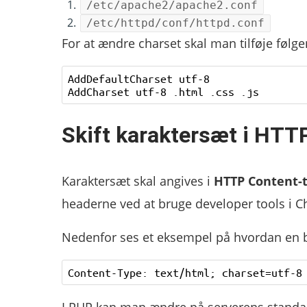
/etc/apache2/apache2.conf
/etc/httpd/conf/httpd.conf
For at ændre charset skal man tilføje følgen
AddDefaultCharset utf-8

Skift karaktersæt i HT
Karaktersæt skal angives i
HTTP Content-
headerne ved at bruge developer tools i Ch
Nedenfor ses et eksempel på hvordan en 
I PHP kan man ændre på serverens standar