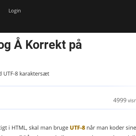
Login
og Å Korrekt på
 UTF-8 karaktersæt
4999
vis
tigt i HTML, skal man bruge
UTF-8
når man koder sine 