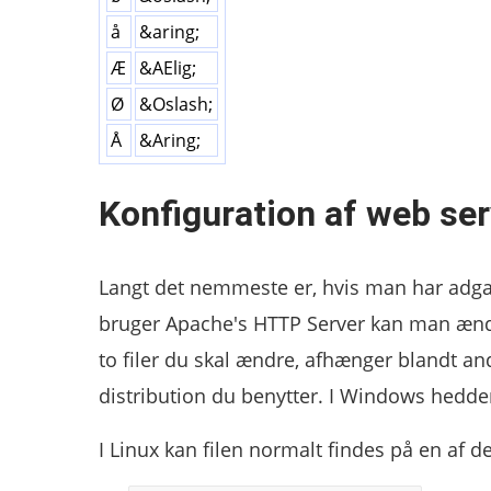
å
&aring;
Æ
&AElig;
Ø
&Oslash;
Å
&Aring;
Konfiguration af web ser
Langt det nemmeste er, hvis man har adgan
bruger Apache's HTTP Server kan man ænd
to filer du skal ændre, afhænger blandt and
distribution du benytter. I Windows hedde
I Linux kan filen normalt findes på en af de