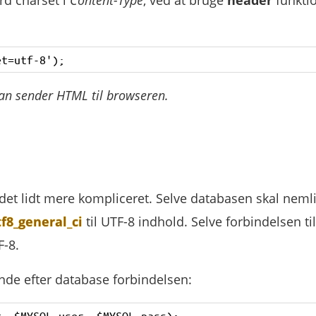
an sender HTML til browseren.
 det lidt mere kompliceret. Selve databasen skal neml
f8_general_ci
til UTF-8 indhold. Selve forbindelsen til
F-8.
ende efter database forbindelsen:
, $MYSQL_user, $MYSQL_pass);
