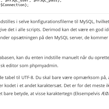
$Connection);

tilles i selve konfigurationsfilerne til MySQL, hvilke
ve det i alle scripts. Derimod kan det være en god idé
 kender opsætningen på den MySQL server, de kommer t
tabasen, kan du enten indstille manuelt når du oprett
rafisk editor som phpmyadmin.
de tabel til UTF-8. Du skal bare være opmærksom på, 
r kodet i et andet karaktersæt. Det er for det meste i
et bare betyde, at visse karaktertegn (Eksempelvis ÆØÅ