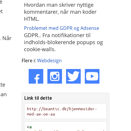
e
Hvordan man skriver nyttige
et
kommentarer, når man koder
HTML.
Problemet med GDPR og Adsense
GDPR.. Fra notifikationer til
. Når
indholds-blokerende popups og
cookie-walls.
Flere i:
Webdesign
tte
man
Link til dette
http://beamtic.dk/hjemmesider-
med-ae-oe-aa
<
a