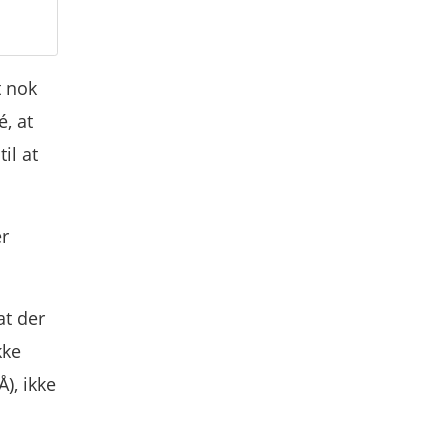
t nok
, at
il at
er
at der
kke
), ikke