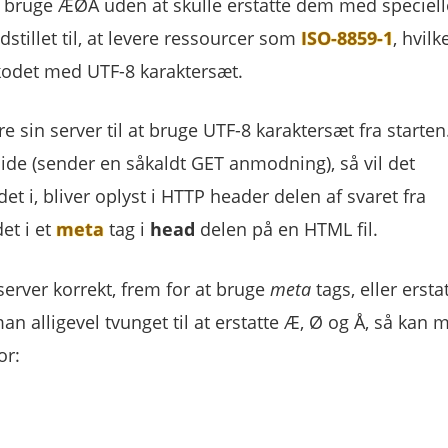
ne bruge ÆØÅ uden at skulle erstatte dem med speciell
stillet til, at levere ressourcer som
ISO-8859-1
, hvilk
r kodet med UTF-8 karaktersæt.
e sin server til at bruge UTF-8 karaktersæt fra starten
e (sender en såkaldt GET anmodning), så vil det
t i, bliver oplyst i HTTP header delen af svaret fra
et i et
meta
tag i
head
delen på en HTML fil.
erver korrekt, frem for at bruge
meta
tags, eller ersta
n alligevel tvunget til at erstatte Æ, Ø og Å, så kan 
or: