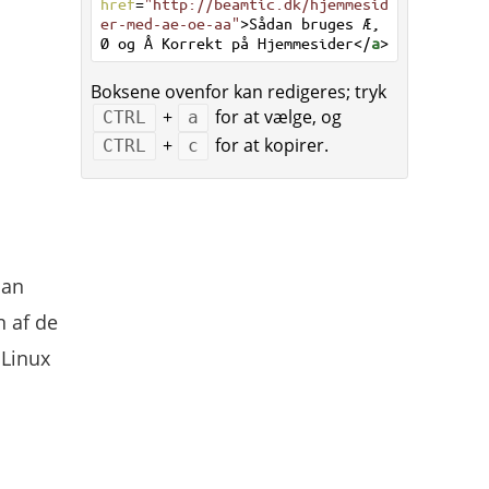
href
=
"http://beamtic.dk/hjemmesid
er-med-ae-oe-aa"
>Sådan bruges Æ,
Ø og Å Korrekt på Hjemmesider</
a
>
Boksene ovenfor kan redigeres; tryk
+
for at vælge, og
CTRL
a
+
for at kopirer.
CTRL
c
man
n af de
 Linux