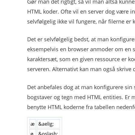
Gør man det rigtigt, så vil man altså kun
HTML koder. Ofte vil en server dog være ind
selvfølgelig ikke vil fungere, når filerne e
Det er selvfølgelig bedst, at man konfigurer
eksempelvis en browser anmoder om en sid
karaktersæt, som en given ressource er kode
serveren. Alternativt kan man også skrive d
Det anbefales dog at man konfigurere sin s
bogstaver og tegn med HTML entities. Er ma
benytte HTML koderne fra tabellen nedenf
æ
&aelig;
ø
&oslash;