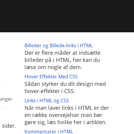
Billeder og Billede-links i HTML
Der er flere måder at indsætte
billeder på i HTML, her kan du
læse om nogle af dem.
Hover Effekter Med CSS
Sådan styrker du dit design med
hover-effekter i CSS.
ninger
Links i HTML og CSS
Når man laver links i HTML er der
en række overvejelser man bør
gøre sig, læs hvilke her i artiklen.
sider.
Kommentarer i HTML