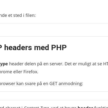
de et sted i filen:
TP headers med PHP
type
header delen på en server. Det er muligt at se H
rome eller Firefox.
browser kan svare på en GET anmodning:
d charset i
Content-Type
, ved at bruge
header
funkti