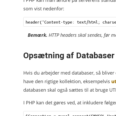
som vist nedenfor:
Bemærk.
HTTP headers skal sendes, før m
Opsætning af Databaser
Hvis du arbejder med databaser, så bliver
have den rigtige kollektion, eksempelvis
ut
databasen skal også sættes til at bruge UT
I PHP kan det gøres ved, at inkludere følg
$Connection = mysql_connect($MYSQL_Host