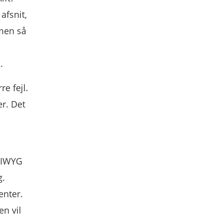
afsnit,
 men så
.
re fejl.
r. Det
YSIWYG
g.
enter.
en vil