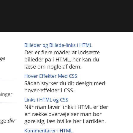
Billeder og Billede-links i HTML
Der er flere måder at indsætte
ge
billeder på i HTML, her kan du
læse om nogle af dem.
Hover Effekter Med CSS
Sådan styrker du dit design med
hover-effekter i CSS.
ninger
Links i HTML og CSS
Når man laver links i HTML er der
en række overvejelser man bør
nge
div
gøre sig, læs hvilke her i artiklen.
Kommentarer i HTML