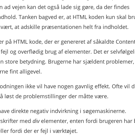
en ad vejen kan det også lade sig gøre, da der findes
ndhold. Tanken bagved er, at HTML koden kun skal bru
vært, at adskille præsentationen helt fra indholdet.
r på HTML kode, der er genereret af såkaldte Conten
jl og overflødig brug af elementer. Det er selvfølgel
den store betydning. Brugerne har sjældent problemer,
e fint alligevel.
odningen ikke vil have nogen gavnlig effekt. Ofte vil 
 få løst de problemstillinger der måtte være.
 have direkte negativ indvirkning i søgemaskinerne.
rskrifter med
div
elementer, enten fordi brugeren har 
ler fordi der er fejl i værktøjet.