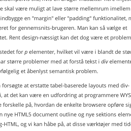
ikke skal være muligt at lave større mellemrum imellem 
t indbygge en "margin" eller "padding" funktionalitet,
ceret for gennemsnits-brugeren. Man kan så vælge et
et. Rent design-næssigt kan det dog være et problem
stedet for
p
elementer, hvilket vil være i blandt de stør
ar større problemer med at forstå tekst i
div
elemente
vfølgelig et åbenlyst semantisk problem.
 forsøgte at erstatte tabel-baserede layouts med div-
di, at det kan være en udfordring at programmere W
e forskelle på, hvordan de enkelte browsere opføre si
n nye HTML5 document outline og nye sektions elem
ig-HTML, og vi kan håbe på, at disse værktøjer med tid