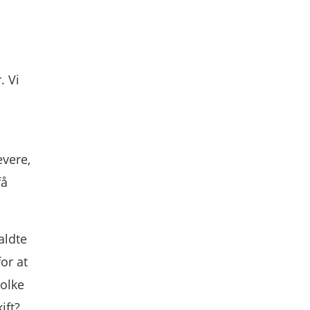
. Vi
evere,
få
aldte
for at
tolke
ift?