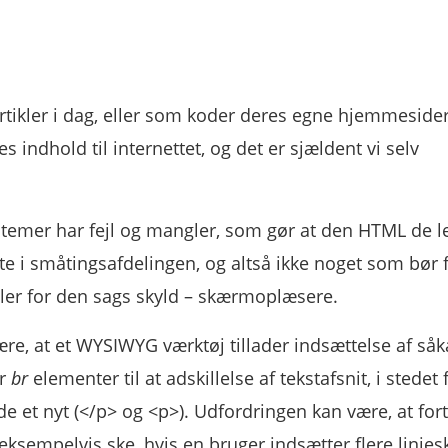
tikler i dag, eller som koder deres egne hjemmesider
s indhold til internettet, og det er sjældent vi selv
temer har fejl og mangler, som gør at den HTML de l
ofte i småtingsafdelingen, og altså ikke noget som bør 
ler for den sags skyld – skærmoplæsere.
være, at et WYSIWYG værktøj tillader indsættelse af såk
er
br
elementer til at adskillelse af tekstafsnit, i stedet 
de et nyt (</p> og <p>). Udfordringen kan være, at for
eksempelvis ske, hvis en bruger indsætter flere linjesk