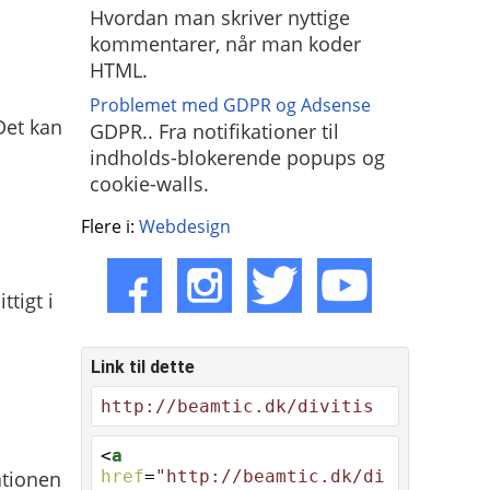
Hvordan man skriver nyttige
kommentarer, når man koder
HTML.
Problemet med GDPR og Adsense
Det kan
GDPR.. Fra notifikationer til
indholds-blokerende popups og
cookie-walls.
Flere i:
Webdesign
ttigt i
Link til dette
http://beamtic.dk/divitis
<
a
ationen
href
=
"http://beamtic.dk/di