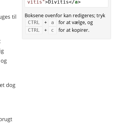
vitis"
>Divitis</
a
>
Boksene ovenfor kan redigeres; tryk
ges til
+
for at vælge, og
CTRL
a
+
for at kopirer.
CTRL
c
t
ig
 og
det dog
brugt