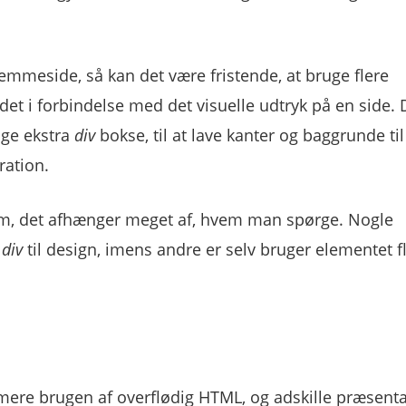
emmeside, så kan det være fristende, at bruge flere
det i forbindelse med det visuelle udtryk på en side. 
ige ekstra
div
bokse, til at lave kanter og baggrunde til
ration.
lem, det afhænger meget af, hvem man spørge. Nogle
f
div
til design, imens andre er selv bruger elementet fli
nimere brugen af overflødig HTML, og adskille præsent