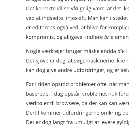
Det korrekte vil selvfølgelig være, at det 
ved at indsætte linjeskift. Man kan i stede
er editorens også ved, at blive for kompli
kompromis, og alligevel indføre
br
element
Nogle værktøjer bruger måske endda
div
i 
Det sjove er dog, at søgemaskinerne ikke h
kan dog give andre udfordringer, og er sel
Før i tiden opstod problemet ofte, når man
baserede. I dag opstår problemet nok for
værktøjer til browsere, da der kan kan vær
Dertil kommer udfordringerne omkring de
Det er dog langt fra umuligt at levere gyld