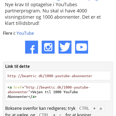
Nye krav til optagelse i YouTubes
partnerprogram. Nu skal vi have 4000
visningstimer og 1000 abonnenter. Det er et
klart tillidsbrud!
Flere i:
YouTube
Link til dette
http://beamtic.dk/1000-youtube-abonnenter
<
a
href
=
"http://beamtic.dk/1000-youtube-
abonnenter"
>Vejen til 1000 YouTube
Abonnenter</
a
>
Boksene ovenfor kan redigeres; tryk
+
CTRL
a
for at vælge, og
+
for at kopirer.
CTRL
c