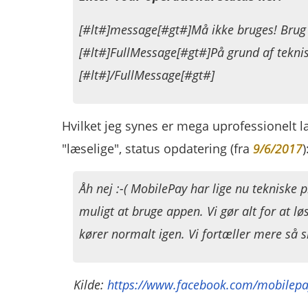
[#lt#]message[#gt#]Må ikke bruges! Brug
[#lt#]FullMessage[#gt#]På grund af teknis
[#lt#]/FullMessage[#gt#]​
Hvilket jeg synes er mega uprofessionelt la
"læselige", status opdatering (fra
9/6/2017
)
Åh nej :-( MobilePay har lige nu tekniske 
muligt at bruge appen. Vi gør alt for at 
kører normalt igen. Vi fortæller mere så sn
Kilde:
https://www.facebook.com/mobilep