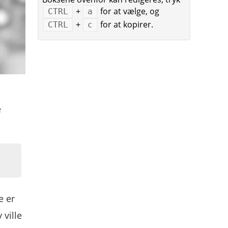
+
for at vælge, og
CTRL
a
+
for at kopirer.
CTRL
c
e
e er
 ville