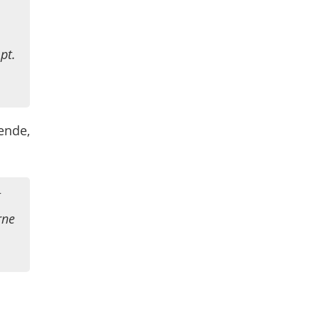
pt.
ende,
t
rne