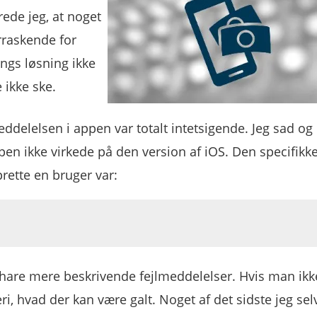
rede jeg, at noget
rraskende for
ngs løsning ikke
 ikke ske.
ddelelsen i appen var totalt intetsigende. Jeg sad og
en ikke virkede på den version af iOS. Den specifikk
prette en bruger var:
ke hare mere beskrivende fejlmeddelelser. Hvis man ikk
i, hvad der kan være galt. Noget af det sidste jeg selv