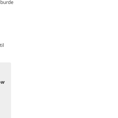
 burde
til
ow