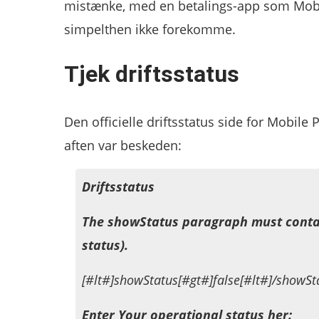
mistænke, med en betalings-app som Mobil
simpelthen ikke forekomme.
Tjek driftsstatus
Den officielle driftsstatus side for Mobile
aften var beskeden:
Driftsstatus
The showStatus paragraph must contain
status).
[#lt#]showStatus[#gt#]false[#lt#]/showSt
Enter Your operational status her: