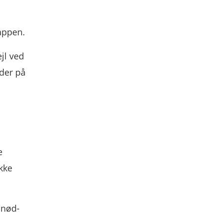
appen.
ejl ved
nder på
e
kke
 nød-