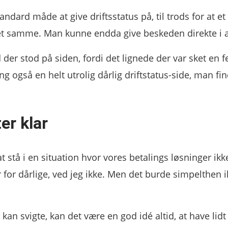
ndard måde at give driftsstatus på, til trods for at et
 det samme. Man kunne endda give beskeden direkte i 
 der stod på siden, fordi det lignede der var sket en f
g også en helt utrolig dårlig driftstatus-side, man fi
er klar
, at stå i en situation hvor vores betalings løsninger ikk
 for dårlige, ved jeg ikke. Men det burde simpelthen i
an svigte, kan det være en god idé altid, at have lidt