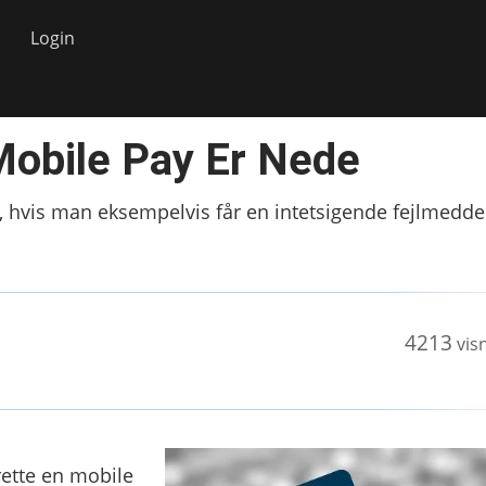
Login
Mobile Pay Er Nede
 hvis man eksempelvis får en intetsigende fejlmeddel
4213
vis
rette en mobile