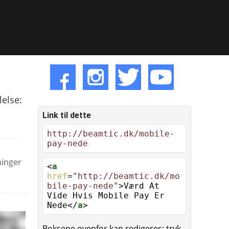
else:
Link til dette
http://beamtic.dk/mobile-
pay-nede
ninger
<
a
href
=
"http://beamtic.dk/mo
bile-pay-nede"
>Værd At
Vide Hvis Mobile Pay Er
Nede</
a
>
Boksene ovenfor kan redigeres; tryk