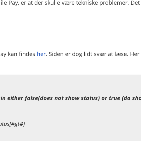
e Pay, er at der skulle være tekniske problemer. Det
 Pay kan findes
her
. Siden er dog lidt svær at læse. Her 
 either false(does not show status) or true (do sh
atus[#gt#]