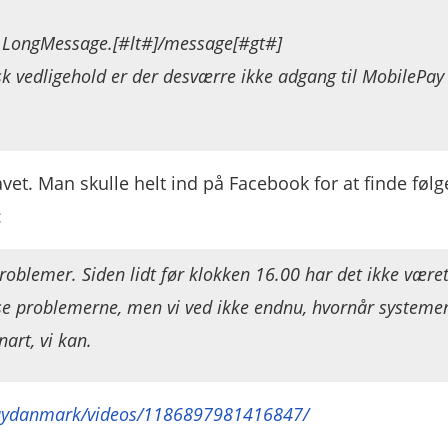
 LongMessage.[#lt#]/message[#gt#]
k vedligehold er der desværre ikke adgang til MobilePay 
vet. Man skulle helt ind på Facebook for at finde følg
:
problemer. Siden lidt før klokken 16.00 har det ikke være
løse problemerne, men vi ved ikke endnu, hvornår systeme
art, vi kan.
aydanmark/videos/1186897981416847/