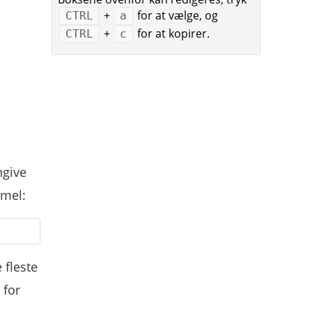
+
for at vælge, og
CTRL
a
+
for at kopirer.
CTRL
c
ngive
rmel:
 fleste
 for