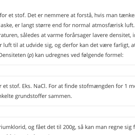
or et stof. Det er nemmere at forstå, hvis man tænke
laske, er langt større end for normal atmosfærisk luft.
turen, således at varme forårsager lavere densitet,
uft til at udvide sig, og derfor kan det være farligt, a
Densiteten (
p
) kan udregnes ved følgende formel:
or et stof. Eks. NaCl. For at finde stofmængden for 1 m
nkelte grundstoffer sammen.
umklorid, og fået det til 200g, så kan man regne sig f