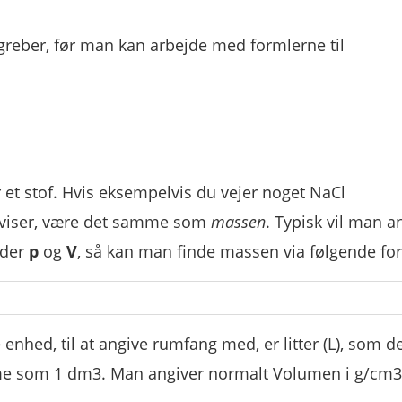
begreber, før man kan arbejde med formlerne til
et stof. Hvis eksempelvis du vejer noget NaCl
n viser, være det samme som
massen
. Typisk vil man a
nder
p
og
V
, så kan man finde massen via følgende fo
enhed, til at angive rumfang med, er litter (L), som de
me som 1 dm3. Man angiver normalt Volumen i g/cm3