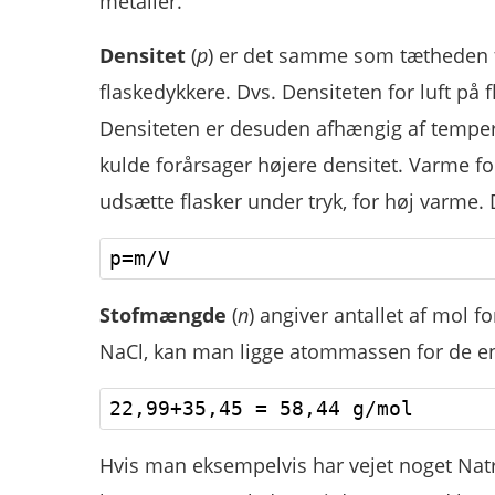
metaller.
Densitet
(
p
) er det samme som tætheden f
flaskedykkere. Dvs. Densiteten for luft på f
Densiteten er desuden afhængig af tempera
kulde forårsager højere densitet. Varme for l
udsætte flasker under tryk, for høj varme. 
Stofmængde
(
n
) angiver antallet af mol f
NaCl, kan man ligge atommassen for de e
Hvis man eksempelvis har vejet noget Natri