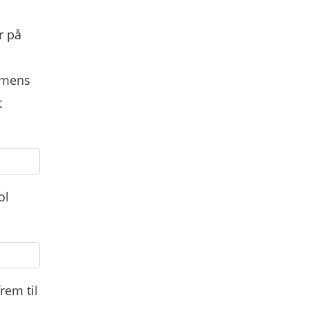
r på
 imens
t
ol
rem til