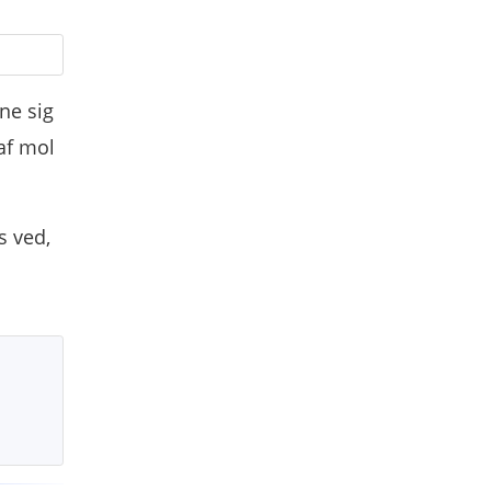
ne sig
af mol
s ved,