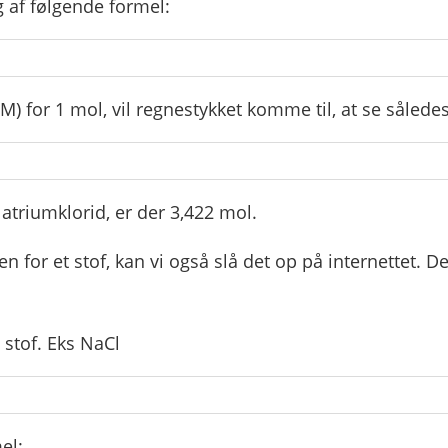
 af følgende formel:
) for 1 mol, vil regnestykket komme til, at se således
atriumklorid, er der 3,422 mol.
n for et stof, kan vi også slå det op på internettet. Det
 stof. Eks NaCl
el: