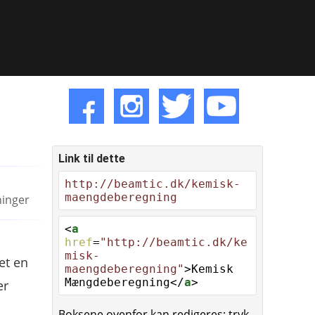
Link til dette
http://beamtic.dk/kemisk-
maengdeberegning
ninger
<
a
href
=
"http://beamtic.dk/ke
misk-
et en
maengdeberegning"
>Kemisk
Mængdeberegning</
a
>
er
Boksene ovenfor kan redigeres; tryk