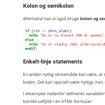
Kolon og semikolon
Alternativt kan vi også bruge
kolon og s
if
(
100
==
$min_alder
)
:
echo
'Du er nu blevet 100 år gammel
else
:
echo
'Du er stadig ikke alderspræsi
endif
;
Enkelt-linje statements
En anden nyttig skrivemåde kan være, at 
koden. Det kan specielt være nyttigt, hv
I eksemplet nedenfor defineres variable
korrekt udfyldt i en HTML formular: