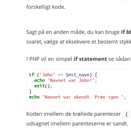
forskelligt kode.
Sagt på en anden måde, du kan bruge
if 
svaret, vælge at eksekvere et bestemt styk
I PHP vil en simpel
if statement
se sådan 
if
(
'John'
==
$mit_navn
)
{
echo
'Navnet var John!'
;
exit
();
}
echo
'Navnet var ukendt. Prøv igen.'
;
Koden imellem de krøllede parenteser
{
udsagnet imellem parenteserne er sandt.