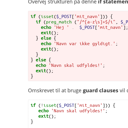
Overvej strukturen på denne
if statemen
if
(
isset
(
$_POST
[
'mit_navn'
]))
{
if
(
preg_match
(
"/^[a-z\s]+$/i"
,
$_
echo
'Hej '
.
$_POST
[
'mit_navn'
]
exit
();
}
else
{
echo
'Navn var ikke gyldigt.'
;
exit
();
}
}
else
{
echo
'Navn skal udfyldes!'
;
exit
();
}
Omskrevet til at bruge
guard clauses
vil
if
(
!
isset
(
$_POST
[
'mit_navn'
]))
{
echo
'Navn skal udfyldes!'
;
exit
();
}