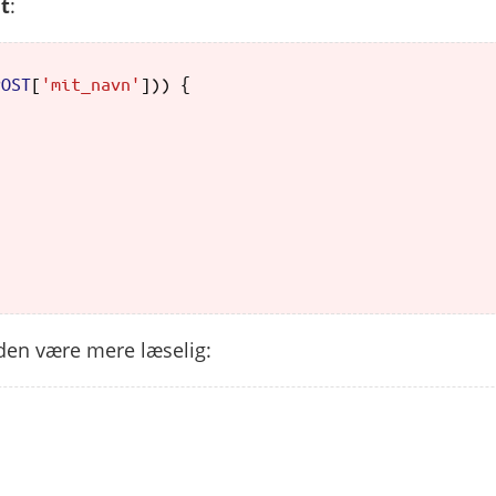
t
:
POST
[
'mit_navn'
]))
{
;
 den være mere læselig: