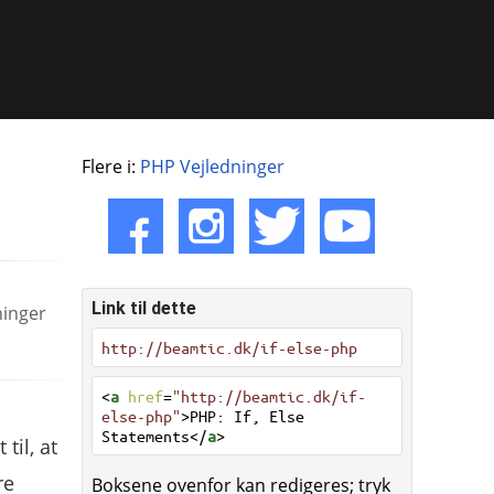
Flere i:
PHP Vejledninger
Link til dette
ninger
http://beamtic.dk/if-else-php
<
a
href
=
"http://beamtic.dk/if-
else-php"
>PHP: If, Else
Statements</
a
>
til, at
re
Boksene ovenfor kan redigeres; tryk