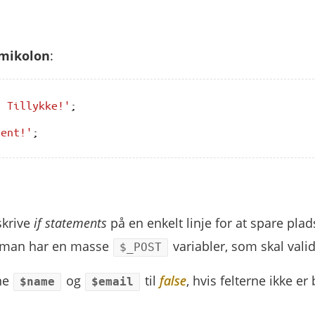
emikolon
:
. Tillykke!'
;
dent!'
;
skrive
if statements
på en enkelt linje for at spare plads
is man har en masse
variabler, som skal vali
$_POST
rne
og
til
false
, hvis felterne ikke er
$name
$email