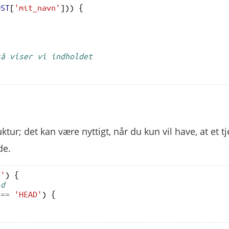
OST
[
'mit_navn'
]))
{
så viser vi indholdet
ktur; det kan være nyttigt, når du kun vil have, at et tj
de.
T'
)
{
ld
==
'HEAD'
)
{