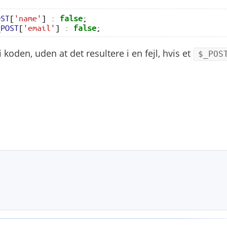
OST
[
'name'
]
:
false
;
_POST
[
'email'
]
:
false
;
oden, uden at det resultere i en fejl, hvis et
$_POS