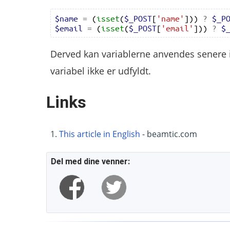
$name
=
(
isset
(
$_POST
[
'name'
]))
?
$_P
$email
=
(
isset
(
$_POST
[
'email'
]))
?
$
Derved kan variablerne anvendes senere i k
variabel ikke er udfyldt.
Links
This article in English
- beamtic.com
Del med dine venner: