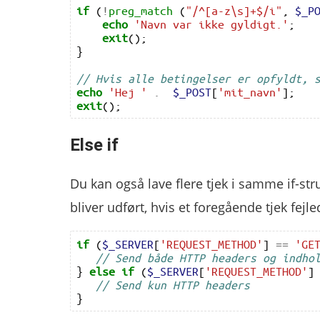
if
(
!
preg_match
(
"/^[a-z\s]+$/i"
,
$_P
echo
'Navn var ikke gyldigt.'
;
exit
();
}
// Hvis alle betingelser er opfyldt, 
echo
'Hej '
.
$_POST
[
'mit_navn'
];
exit
();
Else if
Du kan også lave flere tjek i samme if-stru
bliver udført, hvis et foregående tjek fejle
if
(
$_SERVER
[
'REQUEST_METHOD'
]
==
'GE
// Send både HTTP headers og indho
}
else
if
(
$_SERVER
[
'REQUEST_METHOD'
]
// Send kun HTTP headers
}