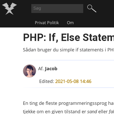
Privat Politik
Om
PHP: If, Else State
Sådan bruger du simple if statements i PHP
Af.
Jacob
Edited:
2021-05-08 14:46
En ting de fleste programmeringssprog har 
tjekke om en given tilstand er
sand
eller
fa