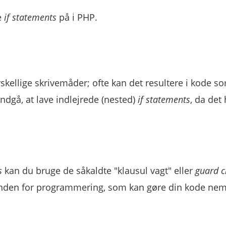
e
if statements
på i PHP.
skellige skrivemåder; ofte kan det resultere i kode s
dgå, at lave indlejrede (nested)
if statements
, da det 
s
kan du bruge de såkaldte "klausul vagt" eller
guard c
inden for programmering, som kan gøre din kode ne