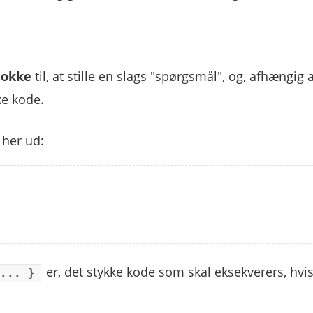
blokke
til, at stille en slags "spørgsmål", og, afhængig a
ke kode.
her ud:
er, det stykke kode som skal eksekverers, hvi
 ... }