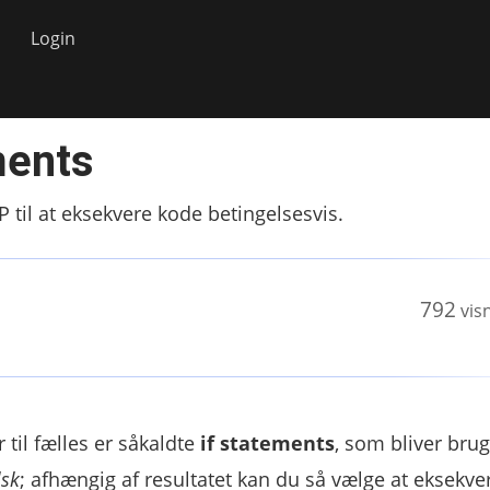
Login
ments
 til at eksekvere kode betingelsesvis.
792
vis
til fælles er såkaldte
if statements
, som bliver brugt 
lsk
; afhængig af resultatet kan du så vælge at eksekve