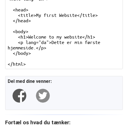
  <head>

    <title>My first Website</title>

  </head>

  <body>

    <h1>Welcome to my website</h1>

    <p lang="da">Dette er min første 
hjemmeside.</p>

  </body>

Del med dine venner:
Fortæl os hvad du tænker: