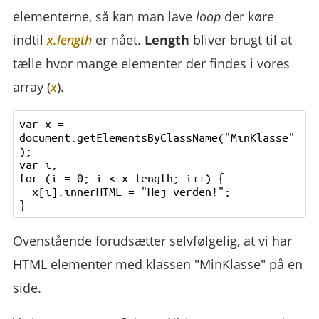
elementerne, så kan man lave
loop
der køre
indtil
x.length
er nået.
Length
bliver brugt til at
tælle hvor mange elementer der findes i vores
array (
x
).
var x = 
document.getElementsByClassName("MinKlasse"
);

var i;

for (i = 0; i < x.length; i++) {

  x[i].innerHTML = "Hej verden!";

Ovenstående forudsætter selvfølgelig, at vi har
HTML elementer med klassen "MinKlasse" på en
side.