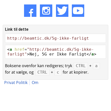
Link til dette
http://beamtic.dk/5g-ikke-farligt
<
a
href
=
"http://beamtic.dk/5g-ikke-
farligt"
>Nej, 5G er Ikke Farligt</
a
>
Boksene ovenfor kan redigeres; tryk
+
CTRL
a
for at vælge, og
+
for at kopirer.
CTRL
c
Privat Politik
Om